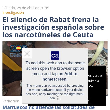
Sábado, 25 de Abril de 2026
Investigación
El silencio de Rabat frena la
investigación española sobre
los narcotúneles de Ceuta
To add this web app to the home
screen open the browser option
Aviso sobre el Uso de cookies:
menu and tap on
Add to
Utilizamos cookies nuestras y de terceros para el
homescreen
.
funcionamiento del digital. Puedes consultar la
The menu can be accessed by pressing
lista de cookies y como desconectarlas.
Ver
the menu hardware button if your device
nuestra Política de Privacidad y Cookies
has one, or by tapping the top right menu
icon
.
Aceptar Cookies
Personalizar
Redacción
Marruecos no atiende las solicitudes de