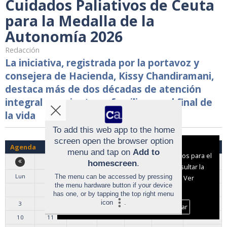
Cuidados Paliativos de Ceuta
para la Medalla de la
Autonomía 2026
Redacción
La iniciativa, registrada por la portavoz y
consejera de Hacienda, Kissy Chandiramani,
destaca más de dos décadas de atención
integral a pacientes y familias en el final de
la vida
To add this web app to the home
screen open the browser option
Aviso sobre el Uso de cookies:
Agenda
menu and tap on
Add to
Utilizamos cookies nuestras y de terceros para el
Agosto 2026
homescreen
.
funcionamiento del digital. Puedes consultar la
Lun
Mar
Mie
Jue
Vie
Sab
Dom
The menu can be accessed by pressing
lista de cookies y como desconectarlas.
Ver
the menu hardware button if your device
nuestra Política de Privacidad y Cookies
1
2
has one, or by tapping the top right menu
icon
.
3
4
5
6
7
8
9
Aceptar Cookies
Personalizar
10
11
12
13
14
15
16