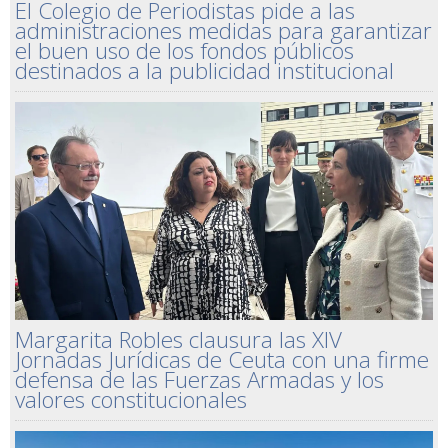
El Colegio de Periodistas pide a las
administraciones medidas para garantizar
el buen uso de los fondos públicos
destinados a la publicidad institucional
Margarita Robles clausura las XIV
Jornadas Jurídicas de Ceuta con una firme
defensa de las Fuerzas Armadas y los
valores constitucionales