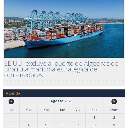
EE.UU. excluye al puerto de Algeciras de
una ruta marítima estratégica de
contenedores
Agenda
Agosto 2026
Lun
Mar
Mie
Jue
Vie
Sab
Dom
1
2
3
4
5
6
7
8
9