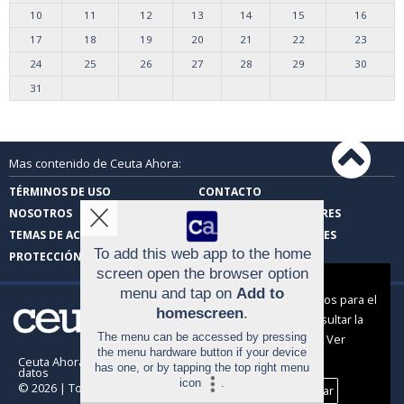
10
11
12
13
14
15
16
17
18
19
20
21
22
23
24
25
26
27
28
29
30
31
Mas contenido de Ceuta Ahora:
TÉRMINOS DE USO
CONTACTO
NOSOTROS
CARTAS DE LOS LECTORES
TEMAS DE ACTUALIDAD
FOTOS DE LOS LECTORES
To add this web app to the home
PROTECCIÓN DE DATOS
screen open the browser option
Aviso sobre el Uso de cookies:
menu and tap on
Add to
Utilizamos cookies nuestras y de terceros para el
homescreen
.
funcionamiento del digital. Puedes consultar la
The menu can be accessed by pressing
lista de cookies y como desconectarlas.
Ver
the menu hardware button if your device
nuestra Política de Privacidad y Cookies
Ceuta Ahora |
Términos de uso
|
Protección de
has one, or by tapping the top right menu
datos
icon
.
© 2026 | Todos los derechos reservados
Aceptar Cookies
Personalizar