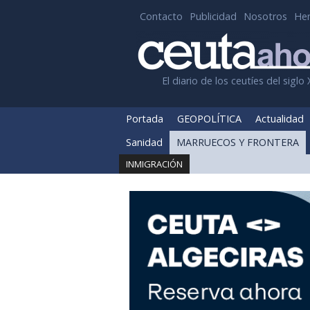
Contacto
Publicidad
Nosotros
He
El diario de los ceutíes del siglo 
Portada
GEOPOLÍTICA
Actualidad
Sanidad
MARRUECOS Y FRONTERA
INMIGRACIÓN