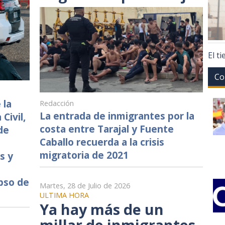
El t
Co
 la
Redacción
La entrada de inmigrantes por la
Civil,
costa entre Tarajal y Fuente
de
Caballo recuerda a la crisis
migratoria de 2021
s y
pso de
Martes, 28 de Julio de 2026
ULTIMA HORA
Ya hay más de un
millar de inmigrantes