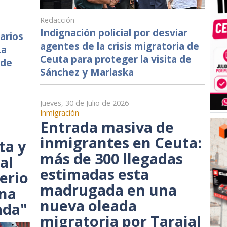
Redacción
Indignación policial por desviar
varios
agentes de la crisis migratoria de
La
Ceuta para proteger la visita de
 de
Sánchez y Marlaska
Jueves, 30 de Julio de 2026
Inmigración
Entrada masiva de
inmigrantes en Ceuta:
ta y
más de 300 llegadas
al
estimadas esta
erio
madrugada en una
una
nueva oleada
ada"
migratoria por Tarajal