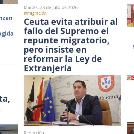
Martes, 28 de Julio de 2026
Inmigración
anzan
Ceuta evita atribuir al
fallo del Supremo el
ogida
repunte migratorio,
pero insiste en
reformar la Ley de
Extranjería
ta,
a
Redacción