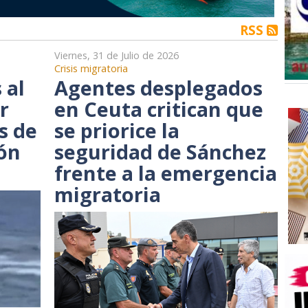
RSS
Viernes, 31 de Julio de 2026
Crisis migratoria
 al
Agentes desplegados
r
en Ceuta critican que
s de
se priorice la
ión
seguridad de Sánchez
frente a la emergencia
migratoria