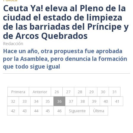
Ceuta Ya! eleva al Pleno de la
ciudad el estado de limpieza
de las barriadas del Príncipe y
de Arcos Quebrados
Redacción
Hace un año, otra propuesta fue aprobada
por la Asamblea, pero denuncia la formación
que todo sigue igual
Primera
Anterior
26
27
28
29
30
31
32
33
34
35
36
37
38
39
40
41
42
43
44
45
46
Siguiente
Última