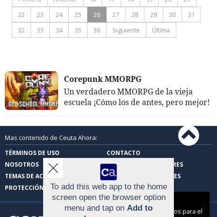
22
23
24
25
26
27
28
29
30
31
32
33
34
35
36
Siguiente
Última
Corepunk MMORPG
Un verdadero MMORPG de la vieja
escuela ¡Cómo los de antes, pero mejor!
Mas contenido de Ceuta Ahora:
TÉRMINOS DE USO
CONTACTO
NOSOTROS
CARTAS DE LOS LECTORES
TEMAS DE ACTUALIDAD
FOTOS DE LOS LECTORES
To add this web app to the home
PROTECCIÓN DE DATOS
screen open the browser option
Aviso sobre el Uso de cookies:
menu and tap on
Add to
Utilizamos cookies nuestras y de terceros para el