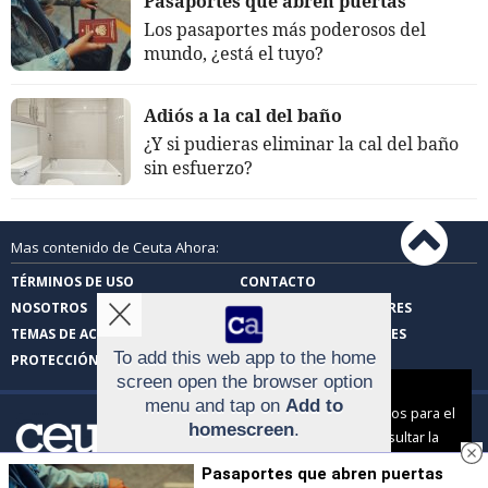
Pasaportes que abren puertas
Los pasaportes más poderosos del
mundo, ¿está el tuyo?
Adiós a la cal del baño
¿Y si pudieras eliminar la cal del baño
sin esfuerzo?
Mas contenido de Ceuta Ahora:
TÉRMINOS DE USO
CONTACTO
NOSOTROS
CARTAS DE LOS LECTORES
TEMAS DE ACTUALIDAD
FOTOS DE LOS LECTORES
To add this web app to the home
PROTECCIÓN DE DATOS
screen open the browser option
Aviso sobre el Uso de cookies:
menu and tap on
Add to
Utilizamos cookies nuestras y de terceros para el
homescreen
.
funcionamiento del digital. Puedes consultar la
The menu can be accessed by pressing
lista de cookies y como desconectarlas.
Ver
Pasaportes que abren puertas
the menu hardware button if your device
nuestra Política de Privacidad y Cookies
Ceuta Ahora |
Términos de uso
|
Protección de