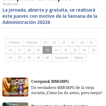
Redacción
La jornada, abierta y gratuita, se realizará
este jueves con motivo de la Semana de la
Administración 20226
Primera
Anterior
20
21
22
23
24
25
26
27
28
29
30
31
32
33
34
35
36
37
38
39
40
Siguiente
Última
Corepunk MMORPG
Un verdadero MMORPG de la vieja
escuela ¡Cómo los de antes, pero mejor!