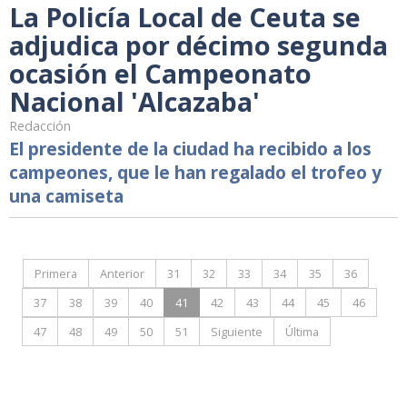
La Policía Local de Ceuta se
adjudica por décimo segunda
ocasión el Campeonato
Nacional 'Alcazaba'
Redacción
El presidente de la ciudad ha recibido a los
campeones, que le han regalado el trofeo y
una camiseta
Primera
Anterior
31
32
33
34
35
36
37
38
39
40
41
42
43
44
45
46
47
48
49
50
51
Siguiente
Última