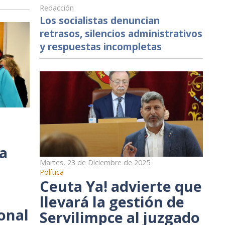
Redacción
Los socialistas denuncian
retrasos, silencios administrativos
y respuestas incompletas
 a
Martes, 23 de Diciembre de 2025
Política
Ceuta Ya! advierte que
llevará la gestión de
onal
Servilimpce al juzgado