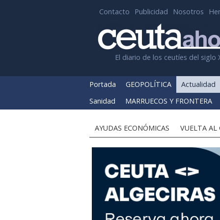
Contacto
Publicidad
Nosotros
He
El diario de los ceutíes del siglo 
Portada
GEOPOLÍTICA
Actualidad
Sanidad
MARRUECOS Y FRONTERA
AYUDAS ECONÓMICAS
VUELTA AL