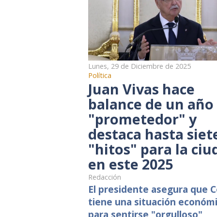
Lunes, 29 de Diciembre de 2025
Política
Juan Vivas hace
balance de un año
"prometedor" y
destaca hasta siet
"hitos" para la ciu
en este 2025
Redacción
El presidente asegura que 
tiene una situación económ
para sentirse "orgulloso"