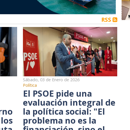
RSS
Sábado, 03 de Enero de 2026
Política
El PSOE pide una
evaluación integral de
rno
la política social: "El
 los
problema no es la
uta
financiación, sino el