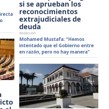
si se aprueban los
reconocimientos
irecta
extrajudiciales de
mo
deuda
Redacción
Mohamed Mustafa: “Hemos
intentado que el Gobierno entre
en razón, pero no hay manera"
a
icto