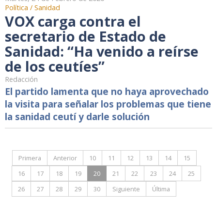
Política / Sanidad
VOX carga contra el
secretario de Estado de
Sanidad: “Ha venido a reírse
de los ceutíes”
Redacción
El partido lamenta que no haya aprovechado
la visita para señalar los problemas que tiene
la sanidad ceutí y darle solución
Primera
Anterior
10
11
12
13
14
15
16
17
18
19
20
21
22
23
24
25
26
27
28
29
30
Siguiente
Última