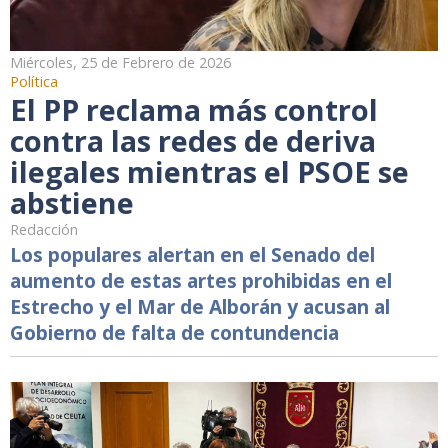
Miércoles, 25 de Febrero de 2026
Política
El PP reclama más control
contra las redes de deriva
ilegales mientras el PSOE se
abstiene
Redacción
Los populares alertan en el Senado del
aumento de estas artes prohibidas en el
Estrecho y el Mar de Alborán y acusan al
Gobierno de falta de contundencia