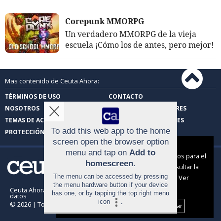
Corepunk MMORPG
Un verdadero MMORPG de la vieja
escuela ¡Cómo los de antes, pero mejor!
Mas contenido de Ceuta Ahora:
TÉRMINOS DE USO
CONTACTO
NOSOTROS
CARTAS DE LOS LECTORES
TEMAS DE ACTUALIDAD
FOTOS DE LOS LECTORES
To add this web app to the home
PROTECCIÓN DE DATOS
screen open the browser option
Aviso sobre el Uso de cookies:
menu and tap on
Add to
Utilizamos cookies nuestras y de terceros para el
homescreen
.
funcionamiento del digital. Puedes consultar la
The menu can be accessed by pressing
lista de cookies y como desconectarlas.
Ver
the menu hardware button if your device
nuestra Política de Privacidad y Cookies
Ceuta Ahora |
Términos de uso
|
Protección de
has one, or by tapping the top right menu
datos
icon
.
© 2026 | Todos los derechos reservados
Aceptar Cookies
Personalizar