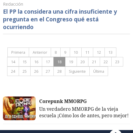
Redacción
El PP la considera una cifra insuficiente y
pregunta en el Congreso qué está
ocurriendo
Primera
Anterior
8
9
10
11
12
13
14
15
16
17
18
19
20
21
22
23
24
25
26
27
28
Siguiente
Última
Corepunk MMORPG
Un verdadero MMORPG de la vieja
escuela ¡Cómo los de antes, pero mejor!