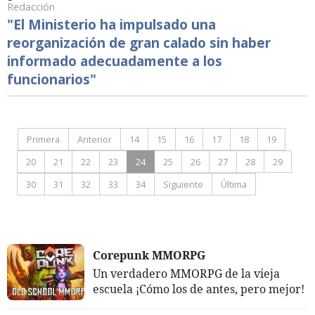
Redacción
"El Ministerio ha impulsado una
reorganización de gran calado sin haber
informado adecuadamente a los
funcionarios"
Primera
Anterior
14
15
16
17
18
19
20
21
22
23
24
25
26
27
28
29
30
31
32
33
34
Siguiente
Última
Corepunk MMORPG
Un verdadero MMORPG de la vieja
escuela ¡Cómo los de antes, pero mejor!