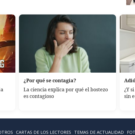
¿Por qué se contagia?
Adió
ja
La ciencia explica por qué el bostezo
¿Y s
es contagioso
sin 
OTROS
CARTAS DE LOS LECTORES
TEMAS DE ACTUALIDAD
FOT