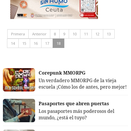
Primera
Anterior
8
9
10
11
12
13
14
15
16
17
18
Corepunk MMORPG
Un verdadero MMORPG de la vieja
escuela ¡Cómo los de antes, pero mejor!
Pasaportes que abren puertas
Los pasaportes más poderosos del
mundo, ¿está el tuyo?