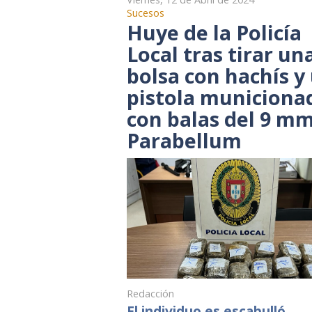
Sucesos
Huye de la Policía
Local tras tirar un
bolsa con hachís y
pistola municiona
con balas del 9 m
Parabellum
Redacción
El individuo es escabulló