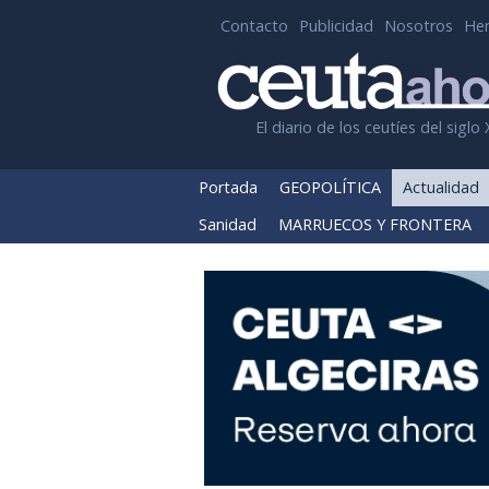
Contacto
Publicidad
Nosotros
He
El diario de los ceutíes del siglo 
Portada
GEOPOLÍTICA
Actualidad
Sanidad
MARRUECOS Y FRONTERA