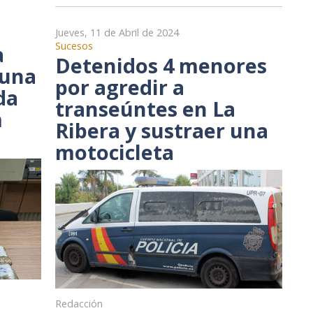
Jueves, 11 de Abril de 2024
Sucesos
a
Detenidos 4 menores
 una
por agredir a
da
transeúntes en La
m
Ribera y sustraer una
motocicleta
Redacción