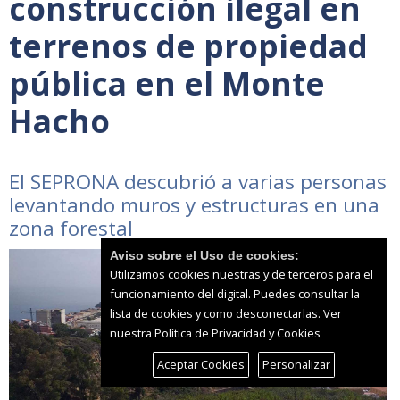
construcción ilegal en
terrenos de propiedad
pública en el Monte
Hacho
El SEPRONA descubrió a varias personas
levantando muros y estructuras en una
zona forestal
Aviso sobre el Uso de cookies:
Utilizamos cookies nuestras y de terceros para el
funcionamiento del digital. Puedes consultar la
lista de cookies y como desconectarlas.
Ver
nuestra Política de Privacidad y Cookies
Aceptar Cookies
Personalizar