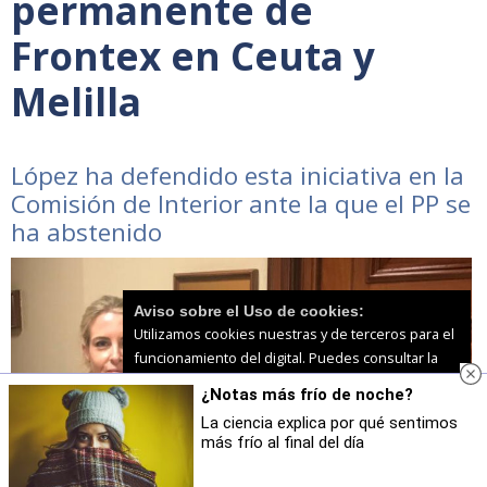
permanente de
Frontex en Ceuta y
Melilla
López ha defendido esta iniciativa en la
Comisión de Interior ante la que el PP se
ha abstenido
Aviso sobre el Uso de cookies:
Utilizamos cookies nuestras y de terceros para el
funcionamiento del digital. Puedes consultar la
lista de cookies y como desconectarlas.
Ver
¿Notas más frío de noche?
nuestra Política de Privacidad y Cookies
La ciencia explica por qué sentimos
más frío al final del día
Aceptar Cookies
Personalizar