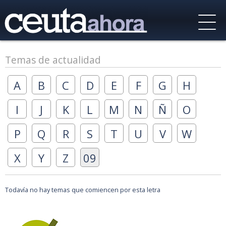
Temas de actualidad
A
B
C
D
E
F
G
H
I
J
K
L
M
N
Ñ
O
P
Q
R
S
T
U
V
W
X
Y
Z
09
Todavía no hay temas que comiencen por esta letra