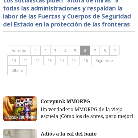
Los socialistas piden "altura de miras" a
todas las administraciones y respaldan la
labor de las Fuerzas y Cuerpos de Seguridad
del Estado en la protección de las fronteras
Anterior
1
2
3
4
5
6
7
8
9
10
11
12
13
14
15
16
Siguiente
Última
Corepunk MMORPG
Un verdadero MMORPG de la vieja
escuela ¡Cómo los de antes, pero mejor!
Adiós a la cal del baño