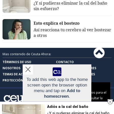
¿Y si pudieras eliminar la cal del baño
sin esfuerzo?
Esto explica el bostezo
Así reacciona tu cerebro al ver bostezar
a otros
Mas contenido de Ceuta Ahora:
TÉRMINOS DE USO
CONTACTO
NOSOTROS
CARTAS DE LOS LECTORES
TEMAS DE ACTUALIDAD
FOTOS DE LOS LECTORES
To add this web app to the home
PROTECCIÓN DE DATOS
screen open the browser option
Aviso sobre el Uso de cookies:
menu and tap on
Add to
Utilizamos cookies nuestras y de terceros para el
homescreen
.
funcionamiento del digital. Puedes consultar la
The menu can be accessed by pressing
lista de cookies y como desconectarlas.
Ver
Adiós a la cal del baño
the menu hardware button if your device
nuestra Política de Privacidad y Cookies
Ceuta Ahora |
Términos de uso
|
Protección de
has one, or by tapping the top right menu
datos
¿Y si pudieras eliminar la cal del baño