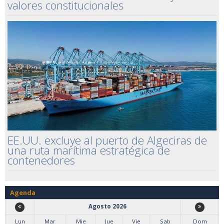
valores constitucionales
EE.UU. excluye al puerto de Algeciras de
una ruta marítima estratégica de
contenedores
Agenda
Agosto 2026
Lun
Mar
Mie
Jue
Vie
Sab
Dom