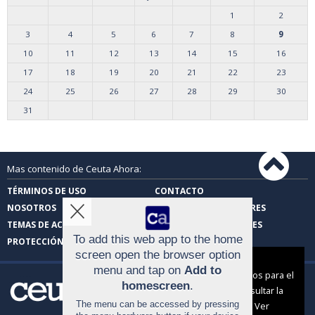
1
2
3
4
5
6
7
8
9
10
11
12
13
14
15
16
17
18
19
20
21
22
23
24
25
26
27
28
29
30
31
Mas contenido de Ceuta Ahora:
TÉRMINOS DE USO
CONTACTO
NOSOTROS
CARTAS DE LOS LECTORES
TEMAS DE ACTUALIDAD
FOTOS DE LOS LECTORES
To add this web app to the home
PROTECCIÓN DE DATOS
screen open the browser option
Aviso sobre el Uso de cookies:
menu and tap on
Add to
Utilizamos cookies nuestras y de terceros para el
homescreen
.
funcionamiento del digital. Puedes consultar la
The menu can be accessed by pressing
lista de cookies y como desconectarlas.
Ver