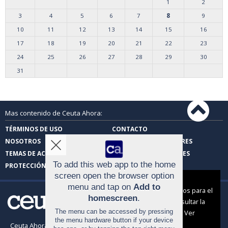
1
2
3
4
5
6
7
8
9
10
11
12
13
14
15
16
17
18
19
20
21
22
23
24
25
26
27
28
29
30
31
Mas contenido de Ceuta Ahora:
TÉRMINOS DE USO
CONTACTO
NOSOTROS
CARTAS DE LOS LECTORES
TEMAS DE ACTUALIDAD
FOTOS DE LOS LECTORES
To add this web app to the home
PROTECCIÓN DE DATOS
screen open the browser option
Aviso sobre el Uso de cookies:
menu and tap on
Add to
Utilizamos cookies nuestras y de terceros para el
homescreen
.
funcionamiento del digital. Puedes consultar la
The menu can be accessed by pressing
lista de cookies y como desconectarlas.
Ver
the menu hardware button if your device
nuestra Política de Privacidad y Cookies
Ceuta Ahora |
Términos de uso
|
Protección de