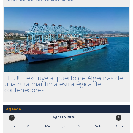
EE.UU. excluye al puerto de Algeciras de
una ruta marítima estratégica de
contenedores
Agenda
Agosto 2026
Lun
Mar
Mie
Jue
Vie
Sab
Dom