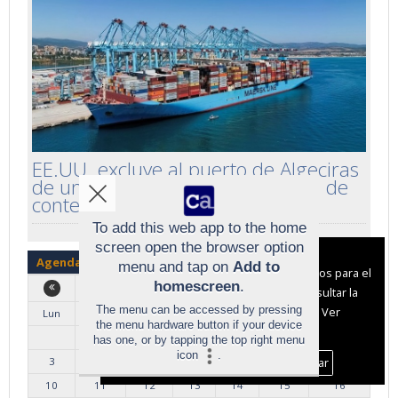
EE.UU. excluye al puerto de Algeciras
de una ruta marítima estratégica de
contenedores
To add this web app to the home
screen open the browser option
Aviso sobre el Uso de cookies:
Agenda
menu and tap on
Add to
Utilizamos cookies nuestras y de terceros para el
homescreen
.
Agosto 2026
funcionamiento del digital. Puedes consultar la
The menu can be accessed by pressing
lista de cookies y como desconectarlas.
Ver
Lun
Mar
Mie
Jue
Vie
Sab
Dom
the menu hardware button if your device
nuestra Política de Privacidad y Cookies
1
2
has one, or by tapping the top right menu
icon
.
Aceptar Cookies
Personalizar
3
4
5
6
7
8
9
10
11
12
13
14
15
16