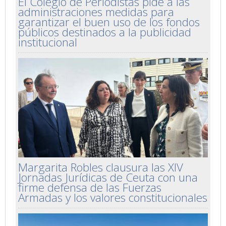
El Colegio de Periodistas pide a las
administraciones medidas para
garantizar el buen uso de los fondos
públicos destinados a la publicidad
institucional
Margarita Robles clausura las XIV
Jornadas Jurídicas de Ceuta con una
firme defensa de las Fuerzas
Armadas y los valores constitucionales