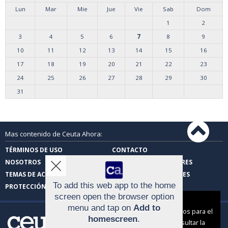
Lun
Mar
Mie
Jue
Vie
Sab
Dom
1
2
3
4
5
6
7
8
9
10
11
12
13
14
15
16
17
18
19
20
21
22
23
24
25
26
27
28
29
30
31
Mas contenido de Ceuta Ahora:
TÉRMINOS DE USO
CONTACTO
NOSOTROS
CARTAS DE LOS LECTORES
TEMAS DE ACTUALIDAD
FOTOS DE LOS LECTORES
To add this web app to the home
PROTECCIÓN DE DATOS
screen open the browser option
Aviso sobre el Uso de cookies:
menu and tap on
Add to
Utilizamos cookies nuestras y de terceros para el
homescreen
.
funcionamiento del digital. Puedes consultar la