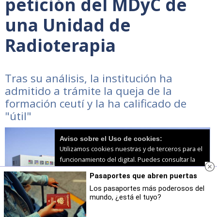
petición del MDyC de
una Unidad de
Radioterapia
Tras su análisis, la institución ha
admitido a trámite la queja de la
formación ceutí y la ha calificado de
"útil"
Aviso sobre el Uso de cookies:
Utilizamos cookies nuestras y de terceros para el
funcionamiento del digital. Puedes consultar la
lista de cookies y como desconectarlas.
Ver
Pasaportes que abren puertas
nuestra Política de Privacidad y Cookies
Los pasaportes más poderosos del
mundo, ¿está el tuyo?
Aceptar Cookies
Personalizar