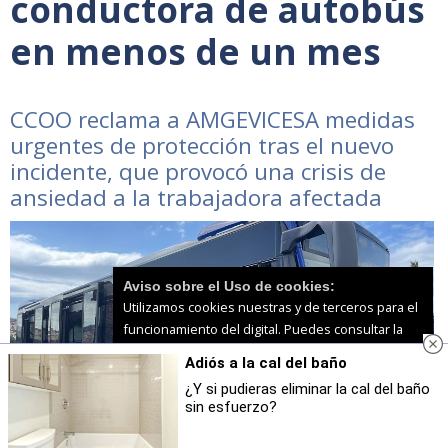
conductora de autobús
en menos de un mes
CCOO reclama a AMGEVICESA medidas
urgentes de protección tras el nuevo
incidente, que provocó una crisis de
ansiedad a la trabajadora afectada
Aviso sobre el Uso de cookies:
Utilizamos cookies nuestras y de terceros para el
funcionamiento del digital. Puedes consultar la
lista de cookies y como desconectarlas.
Ver
Adiós a la cal del baño
nuestra Política de Privacidad y Cookies
¿Y si pudieras eliminar la cal del baño
sin esfuerzo?
Aceptar Cookies
Personalizar