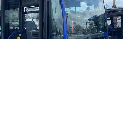
 Ciudadanía de CCOO de Ceuta ha exigido a la
pción inmediata de nuevas medidas de
 servicio de autobuses urbanos, después de que
a agresión verbal durante su jornada laboral