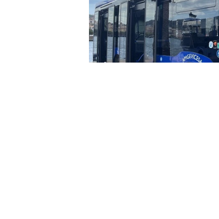
La Federación de Servicios a la
Gerencia de AMGEVICESA la ado
seguridad para la plantilla del
una conductora haya sufrido un