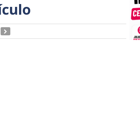
ículo
ntre el Partido Popular y Vox ha puesto sobre la
l ridículo que muestran y por el contrario, cómo
. Nunca podrán "pillar" a Santiago Abascal en un
e califica de "infamia" el pacto suscrito por dos
de España, la democracia y la Constitución, muy al
dependentistas que sostienen la corrupción del
do de Estado que poca vergüenza y mil
rias políticas sin ideología.
l", donde se anteponen los intereses y derechos de
 recen y practiquen la religión que ellos mismos en