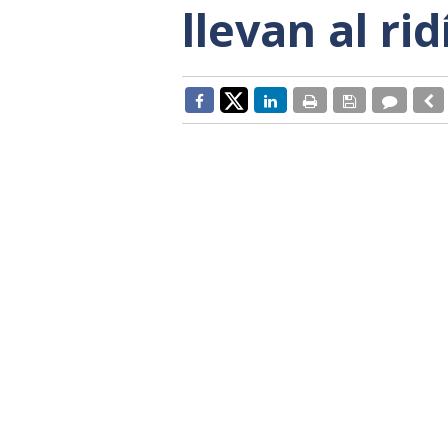
llevan al rid
El reciente acuerdo de gobierno e
mesa las contradicciones del PP, e
Vox todo lo que promete lo cumple
renuncio esa izquierda torticera qu
partidos que defienden la unidad 
contrario que los filoetarras e in
PSOE de Sánchez con menos senti
justificaciones para cubrir sus mise
La denominada "prioridad naciona
aquéllos españoles, (recen lo que