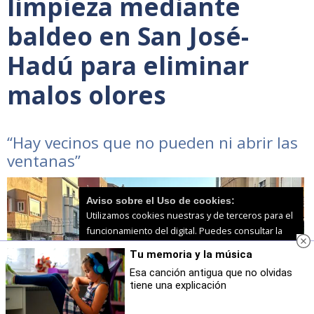
limpieza mediante
baldeo en San José-
Hadú para eliminar
malos olores
“Hay vecinos que no pueden ni abrir las
ventanas”
Aviso sobre el Uso de cookies:
Utilizamos cookies nuestras y de terceros para el
funcionamiento del digital. Puedes consultar la
lista de cookies y como desconectarlas.
Ver
Tu memoria y la música
nuestra Política de Privacidad y Cookies
Esa canción antigua que no olvidas
tiene una explicación
Aceptar Cookies
Personalizar