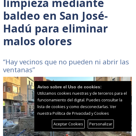
limpieza mediante
baldeo en San José-
Hadú para eliminar
malos olores
“Hay vecinos que no pueden ni abrir las
ventanas”
Aviso sobre el Uso de cookies:
Utilizamos cookies nuestras y de terceros para el
funcionamiento del digital. Puedes consultar la
lista de cookies y como desconectarlas.
Ver
nuestra Política de Privacidad y Cookies
Aceptar Cookies
Personalizar