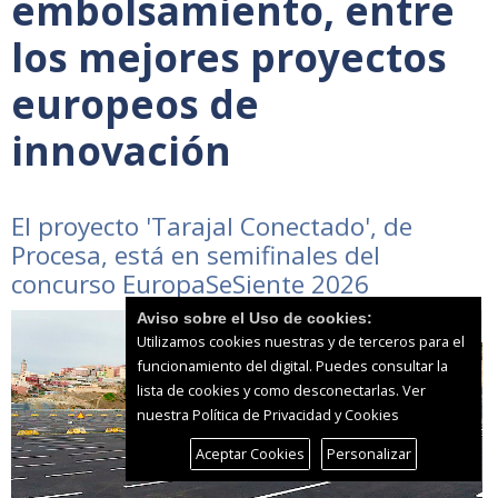
embolsamiento, entre
los mejores proyectos
europeos de
innovación
El proyecto 'Tarajal Conectado', de
Procesa, está en semifinales del
concurso EuropaSeSiente 2026
Aviso sobre el Uso de cookies:
Utilizamos cookies nuestras y de terceros para el
funcionamiento del digital. Puedes consultar la
lista de cookies y como desconectarlas.
Ver
nuestra Política de Privacidad y Cookies
Aceptar Cookies
Personalizar