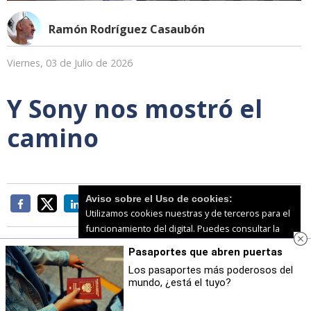
Ramón Rodríguez Casaubón
Viernes, 03 de Julio de 2026
Y Sony nos mostró el
camino
Aviso sobre el Uso de cookies:
Utilizamos cookies nuestras y de terceros para el
funcionamiento del digital. Puedes consultar la
lista de cookies y como desconectarlas.
Ver
Pasaportes que abren puertas
nuestra Política de Privacidad y Cookies
Los pasaportes más poderosos del
Parece que no queremos darnos cuenta. El IPC
mundo, ¿está el tuyo?
Aceptar Cookies
Personalizar
bastante elevado, al igual que la inflación, para colmo