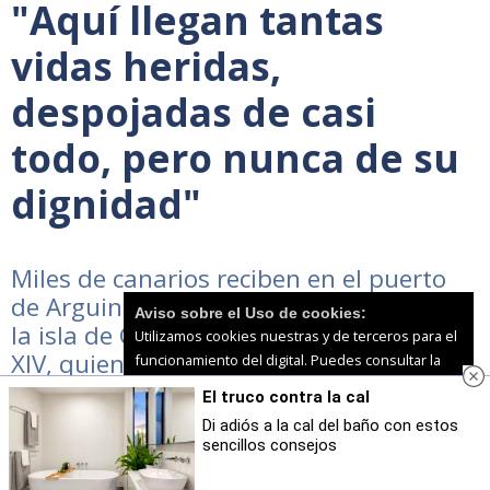
"Aquí llegan tantas
vidas heridas,
despojadas de casi
todo, pero nunca de su
dignidad"
Miles de canarios reciben en el puerto
de Arguineguín, epicentro migratorio de
Aviso sobre el Uso de cookies:
la isla de Gran Canaria, al Papa León
Utilizamos cookies nuestras y de terceros para el
XIV, quien cumple la promesa que su
funcionamiento del digital. Puedes consultar la
lista de cookies y como desconectarlas.
Ver
antecesor, el Papa Francisco, de
El truco contra la cal
nuestra Política de Privacidad y Cookies
abordar y rezar por tantas vidas que
Di adiós a la cal del baño con estos
atraviesan las aguas en cayuco en su
sencillos consejos
Aceptar Cookies
Personalizar
búsqueda de la supervivencia