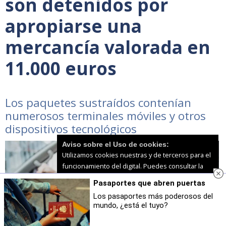
son detenidos por
apropiarse una
mercancía valorada en
11.000 euros
Los paquetes sustraídos contenían
numerosos terminales móviles y otros
dispositivos tecnológicos
Aviso sobre el Uso de cookies:
Utilizamos cookies nuestras y de terceros para el
funcionamiento del digital. Puedes consultar la
lista de cookies y como desconectarlas.
Ver
Pasaportes que abren puertas
nuestra Política de Privacidad y Cookies
Los pasaportes más poderosos del
mundo, ¿está el tuyo?
Aceptar Cookies
Personalizar