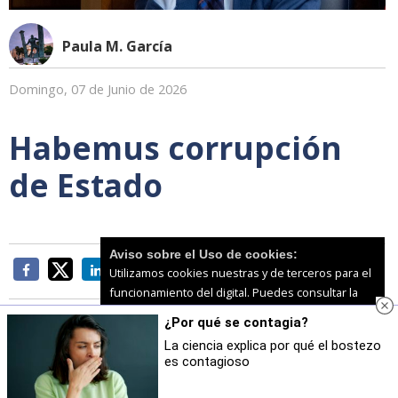
Paula M. García
Domingo, 07 de Junio de 2026
Habemus corrupción
de Estado
Aviso sobre el Uso de cookies:
Utilizamos cookies nuestras y de terceros para el
funcionamiento del digital. Puedes consultar la
lista de cookies y como desconectarlas.
Ver
¿Por qué se contagia?
nuestra Política de Privacidad y Cookies
La ciencia explica por qué el bostezo
es contagioso
Este socialismo de hoy, llevado de su ignominia y falta
Aceptar Cookies
Personalizar
de escrúpulos, se ha propuesto por todos los medios