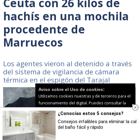
Ceuta con 26 kilos de
hachís en una mochila
procedente de
Marruecos
Los agentes vieron al detenido a través
del sistema de vigilancia de cámara
térmica en el espigón del Tarajal
Aviso sobre el Uso de cookies:
Utilizamos cookies nuestras y de terceros para el
funcionamiento del digital. Puedes consultar la
lista de cookies y como desconectarlas.
Ver
¿Conocías estos 5 consejos?
nuestra Política de Privacidad y Cookies
Consejos infalibles para eliminar la cal
del baño fácil y rápido
Aceptar Cookies
Personalizar