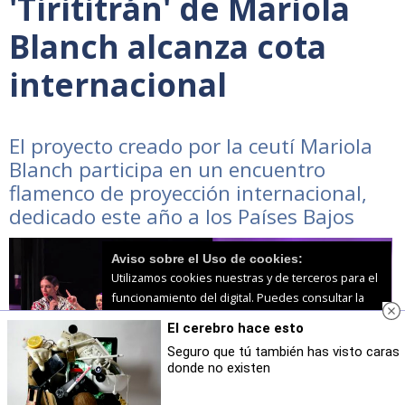
'Tirititrán' de Mariola
Blanch alcanza cota
internacional
El proyecto creado por la ceutí Mariola
Blanch participa en un encuentro
flamenco de proyección internacional,
dedicado este año a los Países Bajos
Aviso sobre el Uso de cookies:
Utilizamos cookies nuestras y de terceros para el
funcionamiento del digital. Puedes consultar la
lista de cookies y como desconectarlas.
Ver
El cerebro hace esto
nuestra Política de Privacidad y Cookies
Seguro que tú también has visto caras
donde no existen
Aceptar Cookies
Personalizar