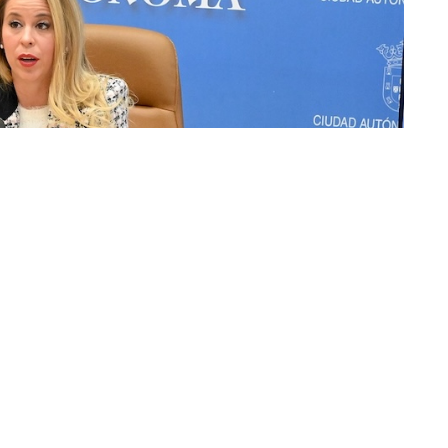
Urbanos y Planificación de Inversiones, Tamara
oluntariamente a continuar en el proceso selectivo
a plaza en la empresa pública Servilimpce.