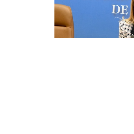
La directora general de Servicios 
Guerrero, ha decidido renunciar v
convocado para la cobertura de un