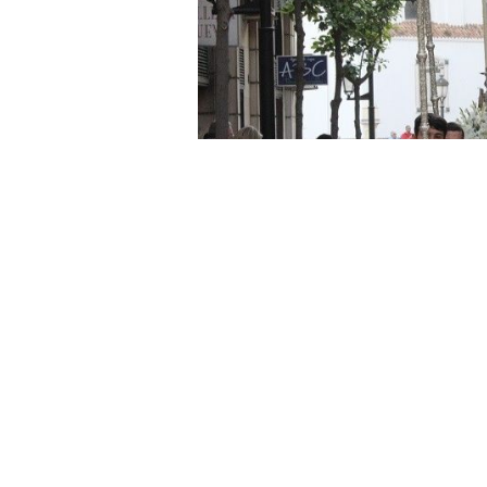
La Ciudad, a través de la Conseje
dispositivo para los actos conmem
Christi, festividad que se celebrar
pórtico del Santuario de Nuestra S
Santísimo Sacramento por las calle