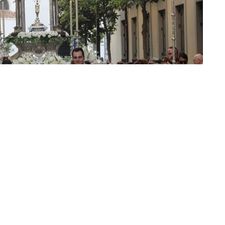
ría de Educación, Cultura y Juventud, ha diseñado el
orativos, del próximo domingo, día 7, del Corpus
á a partir de las 19.00 horas con una eucaristía en el
eñora de África y la posterior procesión del
s del centro de la ciudad.