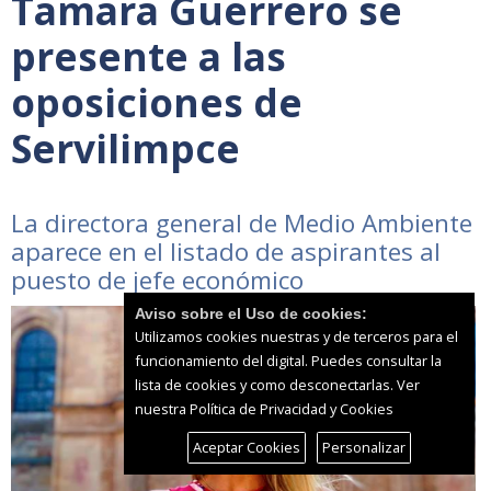
Tamara Guerrero se
presente a las
oposiciones de
Servilimpce
La directora general de Medio Ambiente
aparece en el listado de aspirantes al
puesto de jefe económico
Aviso sobre el Uso de cookies:
Utilizamos cookies nuestras y de terceros para el
funcionamiento del digital. Puedes consultar la
lista de cookies y como desconectarlas.
Ver
nuestra Política de Privacidad y Cookies
Aceptar Cookies
Personalizar