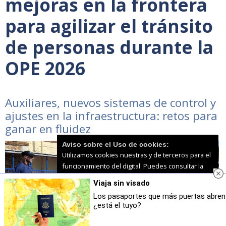
mejoras en la frontera
para agilizar el tránsito
de personas durante la
OPE 2026
Auxiliares, nuevos sistemas de control y
ajustes en la infraestructura: retos para
ganar en fluidez
Aviso sobre el Uso de cookies:
Utilizamos cookies nuestras y de terceros para el
funcionamiento del digital. Puedes consultar la
lista de cookies y como desconectarlas.
Ver
Viaja sin visado
nuestra Política de Privacidad y Cookies
Los pasaportes que más puertas abren
¿está el tuyo?
Aceptar Cookies
Personalizar