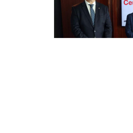
El presidente de la Ciudad Autón
Madrid el Forbes Tech Summit Ceu
empresarial que se celebrará el p