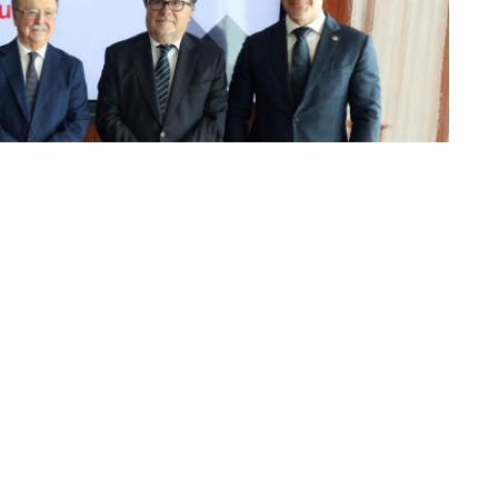
oma, Juan Vivas, ha presentado este viernes en
ta 2026, un encuentro de carácter tecnológico y
róximo 10 de junio en la ciudad y que reunirá a