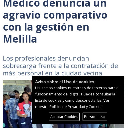
Médico denuncia un
agravio comparativo
con la gestión en
Melilla
Los profesionales denuncian
sobrecarga frente a la contratación de
más personal en la ciudad vecina
Aviso sobre el Uso de cookies:
Utilizamos cookies nuestras y de terceros para el
funcionamiento del digital. Puedes consultar la
lista de cookies y como desconectarlas.
Ver
nuestra Política de Privacidad y Cookies
Aceptar Cookies
Personalizar