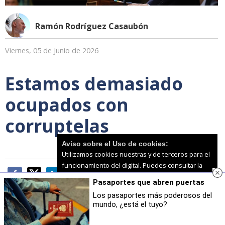
Ramón Rodríguez Casaubón
Viernes, 05 de Junio de 2026
Estamos demasiado
ocupados con
corruptelas
Aviso sobre el Uso de cookies:
Utilizamos cookies nuestras y de terceros para el
funcionamiento del digital. Puedes consultar la
lista de cookies y como desconectarlas.
Ver
Pasaportes que abren puertas
nuestra Política de Privacidad y Cookies
Los pasaportes más poderosos del
mundo, ¿está el tuyo?
Aceptar Cookies
Personalizar