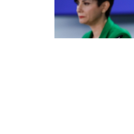
Ceuta alcanzará en 2026 un récor
millones de euros procedentes d
(por las liquidaciones de 2024 y
ley aprobado por el Consejo de 