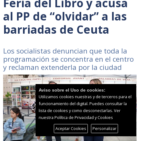
Feria del Libro y acusa
al PP de “olvidar” a las
barriadas de Ceuta
Los socialistas denuncian que toda la
programación se concentra en el centro
y reclaman extenderla por la ciudad
Aviso sobre el Uso de cookies:
Utilizamos cookies nuestras y de terceros para el
funcionamiento del digital. Puedes consultar la
lista de cookies y como desconectarlas.
Ver
nuestra Política de Privacidad y Cookies
Aceptar Cookies
Personalizar