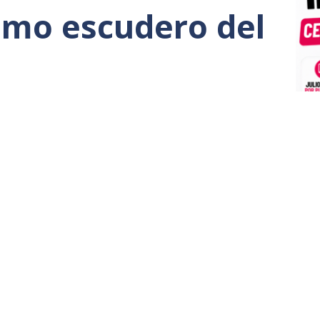
timo escudero del
o Popular que ha hecho de la cercanía con Pedro
ítica, ese es Juan Vivas. Mientras presidentes
han levantado la voz frente a las decisiones más
residente ceutí ha optado sistemáticamente por el
boración. No como una excepción puntual, sino
 durante años.
illar. Mientras otros dirigentes advertían de los
migratorias, crecía la preocupación por las cesiones