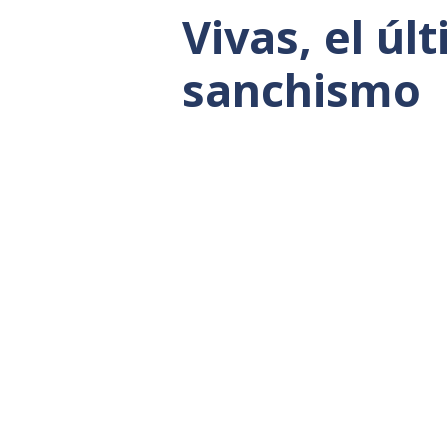
Vivas, el úl
sanchismo
Si existe un dirigente del Partid
Sánchez una seña de identidad pol
autonómicos de todos los colores 
controvertidas del Gobierno, el p
aplauso, la comprensión y la cola
como una línea política sostenida
La realidad resulta difícil de maqu
riesgos de determinadas políticas 