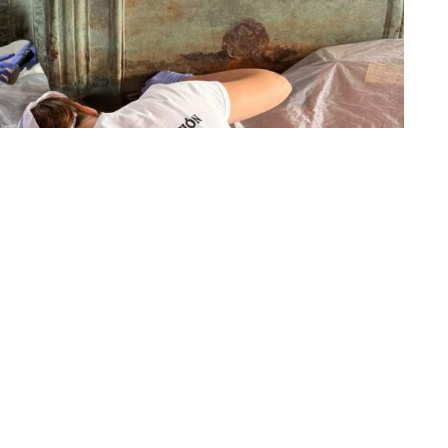
ura y Juventud ha programado para el próximo 9 de
ertas destinada a acercar al público los trabajos de
actualmente se están desarrollando sobre el cañón
francés L’Assuré, una de las piezas más relevantes