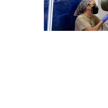
La Consejería de Educación, Cult
junio una actividad de puertas abi
conservación y restauración que 
de bronce perteneciente al pecio 