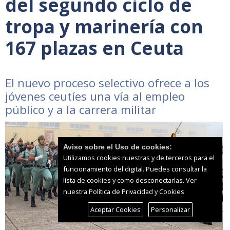
del segundo ciclo de
tropa y marinería con
167 plazas en Ceuta
El nuevo proceso selectivo ofrece a los
jóvenes ceutíes una vía al empleo
público y a la carrera militar
Aviso sobre el Uso de cookies:
Utilizamos cookies nuestras y de terceros para el
funcionamiento del digital. Puedes consultar la
lista de cookies y como desconectarlas.
Ver
nuestra Política de Privacidad y Cookies
Aceptar Cookies
Personalizar