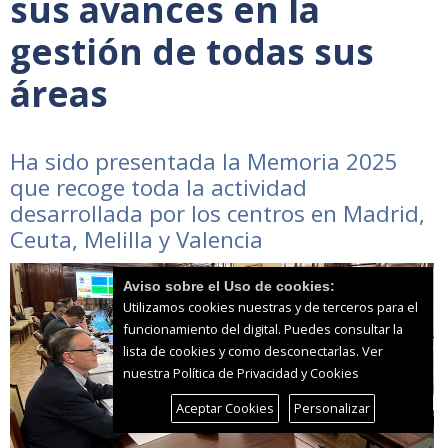
sus avances en la
gestión de todas sus
áreas
Ha sido presentada la Memoria 2025
que recoge toda la actividad
desarrollada por los centros en Madrid,
Ceuta, Melilla y Valencia
Aviso sobre el Uso de cookies:
Utilizamos cookies nuestras y de terceros para el
funcionamiento del digital. Puedes consultar la
lista de cookies y como desconectarlas.
Ver
nuestra Política de Privacidad y Cookies
Aceptar Cookies
Personalizar