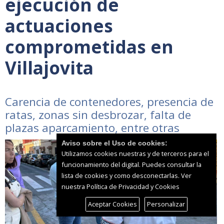
ejecución de
actuaciones
comprometidas en
Villajovita
Carencia de contenedores, presencia de
ratas, zonas sin desbrozar, falta de
plazas aparcamiento, entre otras
Aviso sobre el Uso de cookies:
Utilizamos cookies nuestras y de terceros para el
funcionamiento del digital. Puedes consultar la
lista de cookies y como desconectarlas.
Ver
nuestra Política de Privacidad y Cookies
Aceptar Cookies
Personalizar